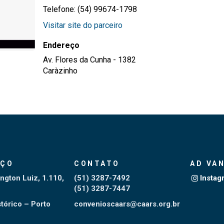
Telefone: (54) 99674-1798
Visitar site do parceiro
Endereço
Av. Flores da Cunha - 1382
Caràzinho
EÇO
CONTATO
AD VA
ngton Luiz, 1.110,
(51) 3287-7492
Instag
(51) 3287-7447
tórico – Porto
convenioscaars@caars.org.br