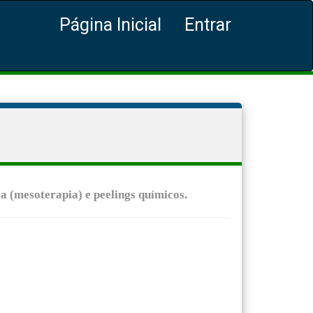
Página Inicial
Entrar
 (mesoterapia) e peelings químicos.