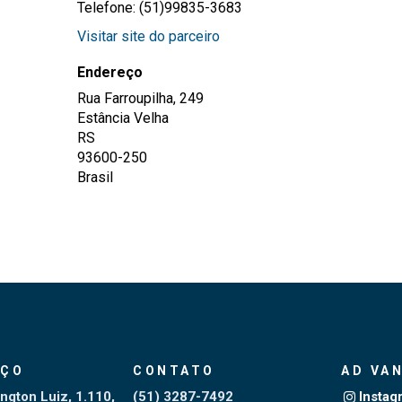
Telefone: (51)99835-3683
Visitar site do parceiro
Endereço
Rua Farroupilha, 249
Estância Velha
RS
93600-250
Brasil
EÇO
CONTATO
AD VA
ngton Luiz, 1.110,
(51) 3287-7492
Instag